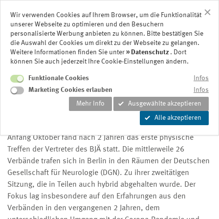
Wir verwenden Cookies auf Ihrem Browser, um die Funktionalität
unserer Webseite zu optimieren und den Besuchern
personalisierte Werbung anbieten zu können. Bitte bestätigen Sie
die Auswahl der Cookies um direkt zu der Webseite zu gelangen.
14. BJÄ Treffen in Berlin,
Weitere Informationen finden Sie unter
Datenschutz
. Dort
können Sie auch jederzeit Ihre Cookie-Einstellungen ändern.
Oktober 2021, zum ersten
Funktionale Cookies
Infos
Mal als hybride Sitzung nach
Marketing Cookies erlauben
Infos
Mehr Info
Ausgewählte akzeptieren
der Corona Pandemie
Alle akzeptieren
Anfang Oktober fand nach 2 Jahren das erste physische
Treffen der Vertreter des BJÄ statt. Die mittlerweile 26
Verbände trafen sich in Berlin in den Räumen der Deutschen
Gesellschaft für Neurologie (DGN). Zu ihrer zweitätigen
Sitzung, die in Teilen auch hybrid abgehalten wurde. Der
Fokus lag insbesondere auf den Erfahrungen aus den
Verbänden in den vergangenen 2 Jahren, dem