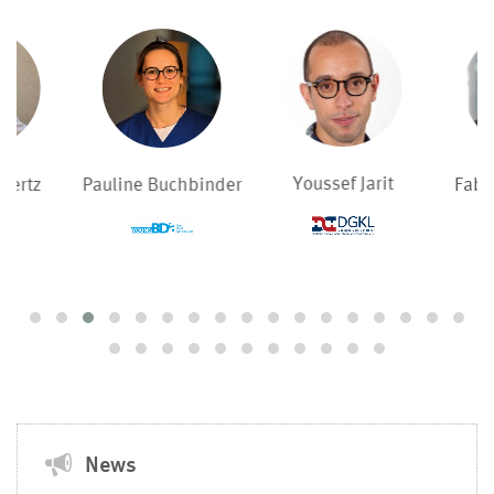
Youssef Jarit
uchbinder
Fabian Lobmeyer
Dom
News