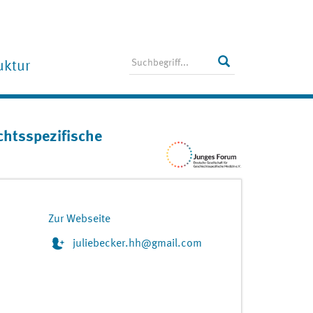
uktur
recherInnen-Team
tglieder
chtsspezifische
chgesellschaften / Verbände
operationspartner
Zur Webseite
juliebecker.hh@gmail.com