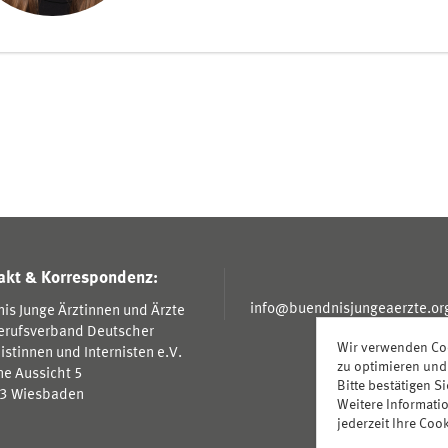
akt & Korrespondenz:
info@buendnisjungeaerzte.or
is Junge Ärztinnen und Ärzte
erufsverband Deutscher
Wir verwenden Coo
nistinnen und Internisten e.V.
zu optimieren und
e Aussicht 5
Bitte bestätigen S
3 Wiesbaden
Weitere Informati
jederzeit Ihre Coo