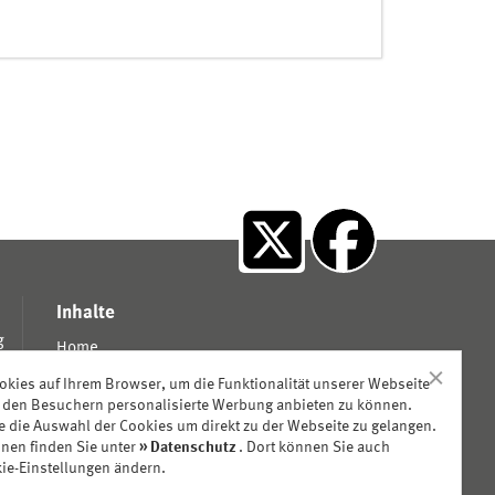
X
facebook
Inhalte
g
Home
Aktuelles
kies auf Ihrem Browser, um die Funktionalität unserer Webseite
Ereignisse
 den Besuchern personalisierte Werbung anbieten zu können.
Publikationen/Presse
ie die Auswahl der Cookies um direkt zu der Webseite zu gelangen.
onen finden Sie unter
Datenschutz
. Dort können Sie auch
Struktur
kie-Einstellungen ändern.