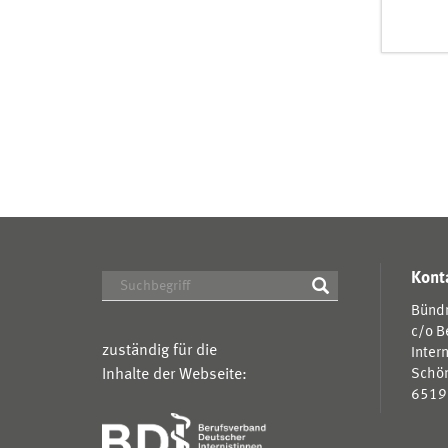
Kont
Bündn
c/o B
zuständig für die
Inter
Inhalte der Webseite:
Schön
6519