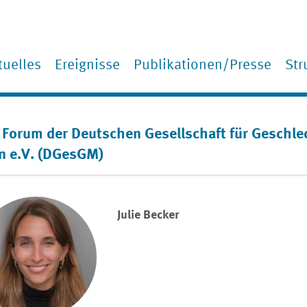
tuelles
Ereignisse
Home
Publikationen/Presse
Str
Sp
Mi
 Forum der Deutschen Gesellschaft für Geschle
Fa
n e.V. (DGesGM)
Ko
Julie Becker