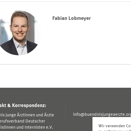
Fabian Lobmeyer
akt & Korrespondenz:
info@buendnisjungeaerzte.or
is Junge Ärztinnen und Ärzte
erufsverband Deutscher
Wir verwenden Coo
nistinnen und Internisten e.V.