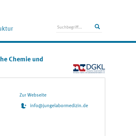
uktur
recherInnen-Team
tglieder
sche Chemie und
chgesellschaften / Verbände
operationspartner
Zur Webseite
info@jungelabormedizin.de