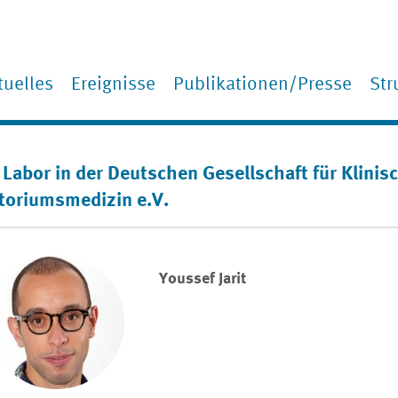
tuelles
Ereignisse
Home
Publikationen/Presse
Str
Sp
Mi
 Labor in der Deutschen Gesellschaft für Klini
Fa
toriumsmedizin e.V.
Ko
Youssef Jarit