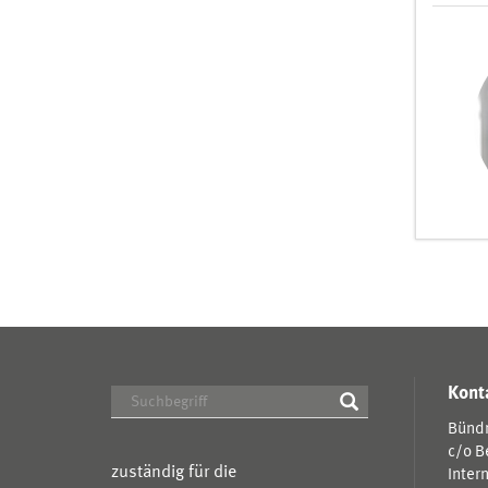
Kont
Bündn
c/o B
zuständig für die
Inter